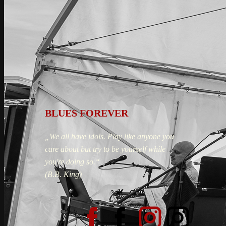
BLUES FOREVER
„We all have idols. Play like anyone you
care about but try to be yourself while
you're doing so.“
(B.B. King)