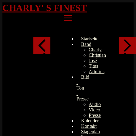
CHARLY' S FINEST
Startseite
Band
Charly
Christian
José
Titus
Arturius
Bild
-
Ton
-
Presse
Audio
Video
Presse
Kalender
Kontakt
Stageplan