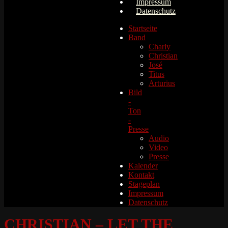
Impressum
Datenschutz
Startseite
Band
Charly
Christian
José
Titus
Arturius
Bild
-
Ton
-
Presse
Audio
Video
Presse
Kalender
Kontakt
Stageplan
Impressum
Datenschutz
CHRISTIAN – LET THE