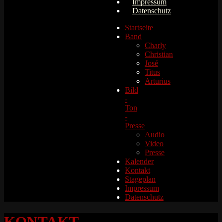
Impressum
Datenschutz
Startseite
Band
Charly
Christian
José
Titus
Arturius
Bild
-
Ton
-
Presse
Audio
Video
Presse
Kalender
Kontakt
Stageplan
Impressum
Datenschutz
KONTAKT