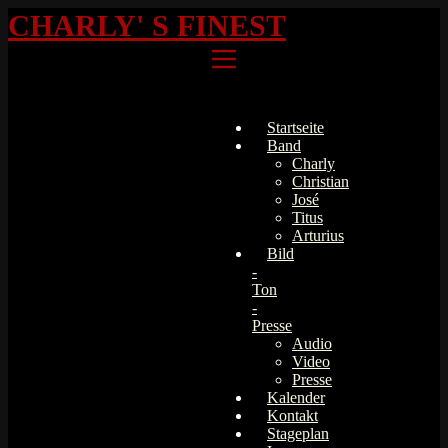
CHARLY' S FINEST
Startseite
Band
Charly
Christian
José
Titus
Arturius
Bild
-
Ton
-
Presse
Audio
Video
Presse
Kalender
Kontakt
Stageplan