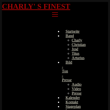
CHARLY' S FINEST
Startseite
Band
Charly
Christian
José
Titus
Arturius
Bild
-
Ton
-
Presse
Audio
Video
Presse
Kalender
Kontakt
Stageplan