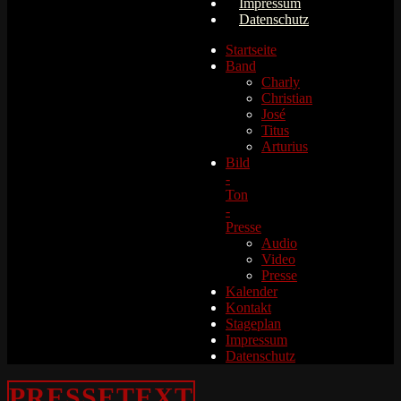
Impressum
Datenschutz
Startseite
Band
Charly
Christian
José
Titus
Arturius
Bild
-
Ton
-
Presse
Audio
Video
Presse
Kalender
Kontakt
Stageplan
Impressum
Datenschutz
PRESSETEXT